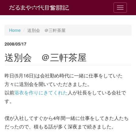
T
o
g
g
Home
送別会 ＠三軒茶屋
l
e
2008/05/17
n
a
送別会 ＠三軒茶屋
v
i
g
昨日(5月16日)は会社勤め時代に一緒に仕事をしていた
a
t
方々に送別会を開いていただきました。
i
以前
浴衣を作りにきてくれた
人が社長をしている会社で
o
n
す。
僕が入社してすぐから4年間一緒に仕事をしてきた人たち
だったので、積もる話が多く深夜まで続きました。