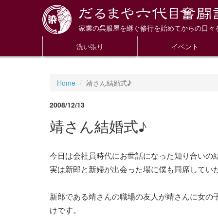
家業の呉服屋を継ぐ修行を始めてからの日々
洗い張り
イベント
Home
靖さん結婚式♪
2008/12/13
靖さん結婚式♪
今日は会社員時代にお世話になった知り合いの
実は新郎と新婦が出会った場に僕も同席してい
新郎である靖さんの職場の友人が靖さんに女の
けです。