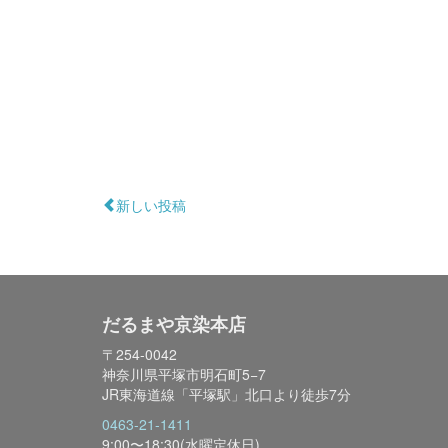
新しい投稿
だるまや京染本店
〒254-0042
神奈川県平塚市明石町5−7
JR東海道線「平塚駅」北口より徒歩7分
0463-21-1411
9:00〜18:30(水曜定休日)