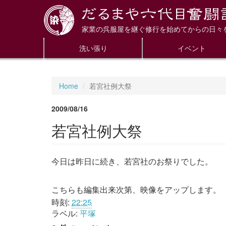
家業の呉服屋を継ぐ修行を始めてからの日々
洗い張り
イベント
Home
若宮社例大祭
2009/08/16
若宮社例大祭
今日は昨日に続き、若宮社のお祭りでした。
こちらも編集出来次第、映像をアップします。
時刻:
22:25
ラベル:
平塚