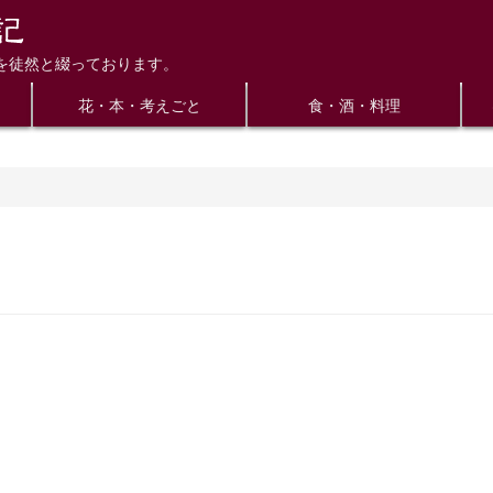
を徒然と綴っております。
花・本・考えごと
食・酒・料理