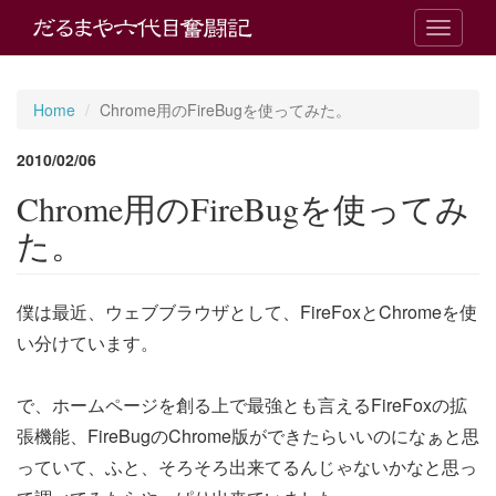
T
o
g
g
Home
Chrome用のFireBugを使ってみた。
l
e
2010/02/06
n
a
Chrome用のFireBugを使ってみ
v
i
た。
g
a
t
僕は最近、ウェブブラウザとして、FireFoxとChromeを使
i
o
い分けています。
n
で、ホームページを創る上で最強とも言えるFireFoxの拡
張機能、FireBugのChrome版ができたらいいのになぁと思
っていて、ふと、そろそろ出来てるんじゃないかなと思っ