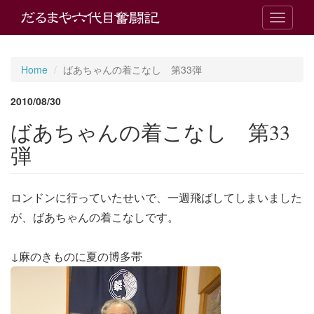
T
o
g
g
Home
ばあちゃんの着こなし 第33弾
l
e
2010/08/30
n
a
ばあちゃんの着こなし 第33
v
i
弾
g
a
t
ロンドンに行っていたせいで、一週飛ばしてしまいました
i
o
が、ばあちゃんの着こなしです。
n
↓麻のきものに夏の博多帯