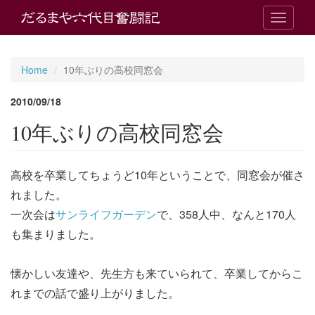
T
o
g
g
Home
10年ぶりの高校同窓会
l
e
2010/09/18
n
a
10年ぶりの高校同窓会
v
i
g
高校を卒業してちょうど10年ということで、同窓会が催さ
a
t
れました。
i
一次会は
サンライフガーデン
で、358人中、なんと170人
o
n
も集まりました。
懐かしい友達や、先生方も来ていられて、卒業してからこ
れまでの話で盛り上がりました。