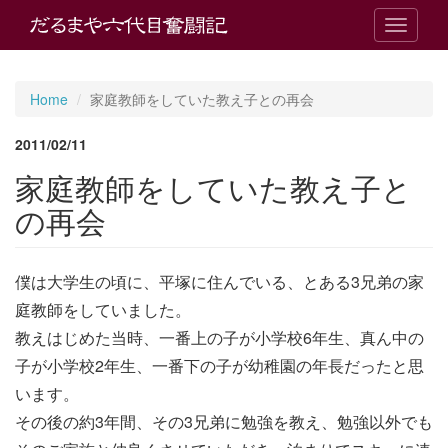
T
o
g
g
Home
家庭教師をしていた教え子との再会
l
e
2011/02/11
n
a
家庭教師をしていた教え子と
v
i
の再会
g
a
t
僕は大学生の頃に、平塚に住んでいる、とある3兄弟の家
i
o
庭教師をしていました。
n
教えはじめた当時、一番上の子が小学校6年生、真ん中の
子が小学校2年生、一番下の子が幼稚園の年長だったと思
います。
その後の約3年間、その3兄弟に勉強を教え、勉強以外でも