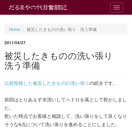
T
o
g
g
Home
被災したきものの洗い張り 洗う準備
l
e
2011/04/27
n
a
被災したきものの洗い張り
v
i
洗う準備
g
a
t
以前投稿した被災したきものの洗い張り
の続きです。
i
o
n
前回はとりあえず水洗いしてヘドロを落として乾かしまし
た。
乾いた時点でお客様と相談して、洗い張りをして良くなり
そうな6点について洗い張りを進めることにしました。