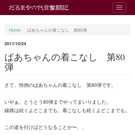
T
o
g
g
Home
ばあちゃんの着こなし 第80弾
l
e
2011/10/24
n
a
ばあちゃんの着こなし 第80
v
i
弾
g
a
t
さて、恒例のばあちゃんの着こなし 第80弾です。
i
o
n
いやぁ、とうとう80弾までやってまいりました。
線路は続くよどこまでも。着こなしも続くよどこまでも。
この道を行けばどうなることか〜、、