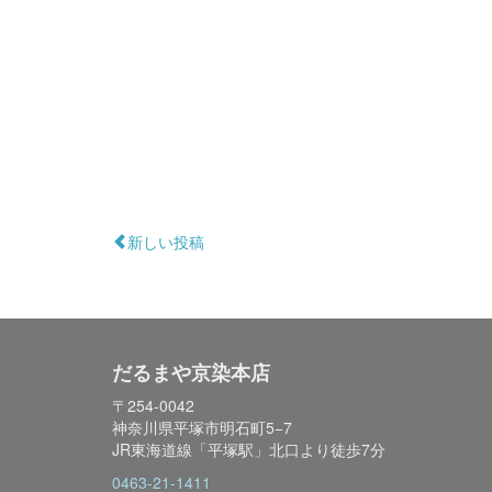
新しい投稿
だるまや京染本店
〒254-0042
神奈川県平塚市明石町5−7
JR東海道線「平塚駅」北口より徒歩7分
0463-21-1411