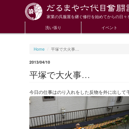
家業の呉服屋を継ぐ修行を始めてからの日々
洗い張り
イベント
Home
平塚で大火事…
2013/04/10
平塚で大火事…
今日の仕事はのり入れをした反物を外に出して