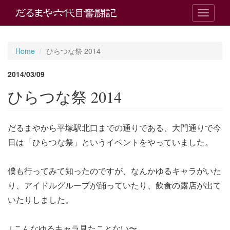
T
o
g
g
Home
ひらつな祭 2014
l
e
2014/03/09
n
a
ひらつな祭 2014
v
i
g
だるまやから平塚駅北口までの通りである、大門通りで今
a
t
日は「ひらつな祭」というイベントをやっていました。
i
o
n
僕も行ってみて知ったのですが、なんかゆるキャラがいた
り、アイドルグループが踊っていたり、飲食の露店が出て
いたりしました。
↓こんなゆるキャラ見たことない〜