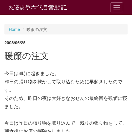
T
o
g
g
Home
暖簾の注文
l
e
2008/06/25
n
a
暖簾の注文
v
i
g
今日は4時に起きました。
a
t
昨日の張り物を乾かして取り込むために早起きしたので
i
す。
o
n
そのため、昨日の夜は大好きなおせんの最終回を観ずに寝
ました。
今日は昨日の張り物を取り込んで、残りの張り物をして、
朝食後にお店の掃除をしました。