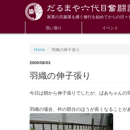
家業の呉服屋を継ぐ修行を始めてからの日々
洗い張り
イベント
Home
羽織の伸子張り
2009/08/03
羽織の伸子張り
今日は朝から伸子張りでしたが、ばあちゃんの
羽織の場合、衿の部分のほうが長くなることがあ