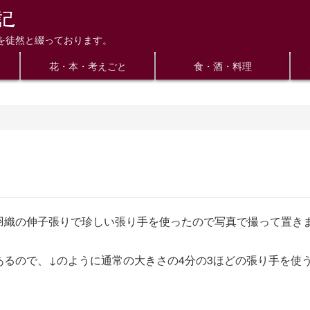
を徒然と綴っております。
花・本・考えごと
食・酒・料理
羽織の伸子張りで珍しい張り手を使ったので写真で撮って置き
るので、↓のように通常の大きさの4分の3ほどの張り手を使