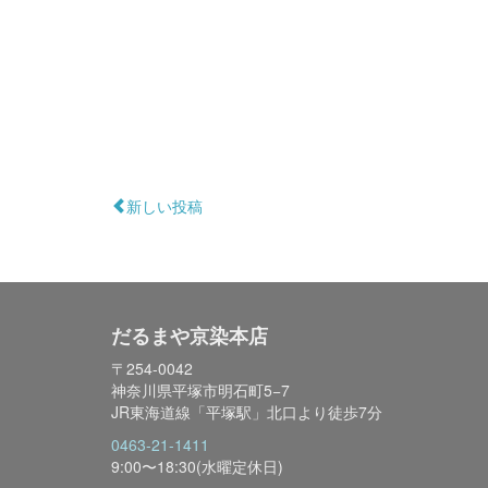
新しい投稿
だるまや京染本店
〒254-0042
神奈川県平塚市明石町5−7
JR東海道線「平塚駅」北口より徒歩7分
0463-21-1411
9:00〜18:30(水曜定休日)