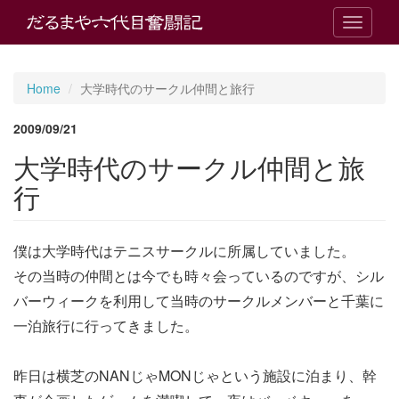
T
o
g
g
Home
大学時代のサークル仲間と旅行
l
e
2009/09/21
n
a
大学時代のサークル仲間と旅
v
i
行
g
a
t
僕は大学時代はテニスサークルに所属していました。
i
o
その当時の仲間とは今でも時々会っているのですが、シル
n
バーウィークを利用して当時のサークルメンバーと千葉に
一泊旅行に行ってきました。
昨日は横芝のNANじゃMONじゃという施設に泊まり、幹