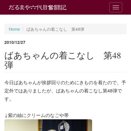
T
o
g
g
Home
ばあちゃんの着こなし 第48弾
l
e
2010/12/27
n
a
ばあちゃんの着こなし 第48
v
i
弾
g
a
t
今日ばあちゃんが挨拶回りのためにきものを着たので、予
i
o
定外ではありましたが、ばあちゃんの着こなし第48弾で
n
す。
↓紫の紬にクリームのなごや帯