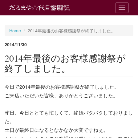
T
o
g
g
Home
2014年最後のお客様感謝祭が終了しました。
l
e
2014/11/30
n
a
2014年最後のお客様感謝祭が
v
i
終了しました。
g
a
t
今日で2014年最後のお客様感謝祭が終了しました。
i
o
ご来店いただいた皆様、ありがとうございました。
n
昨日、今日ととても忙しくて、終始バタバタしておりまし
た。
土日が最終日になるとなかなか大変ですねぇ。