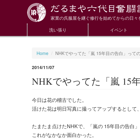
家業の呉服屋を継ぐ修行を始めてからの日々
洗い張り
イベント
Home
NHKでやってた「嵐 15年目の告白」っ
2014/11/07
NHKでやってた「嵐 1
今日は花の稽古でした。
活けた花は明日写真に撮ってアップするとして
たまたま点けたNHKで、「嵐の 15年目の告白
これがなかなか面白かった。