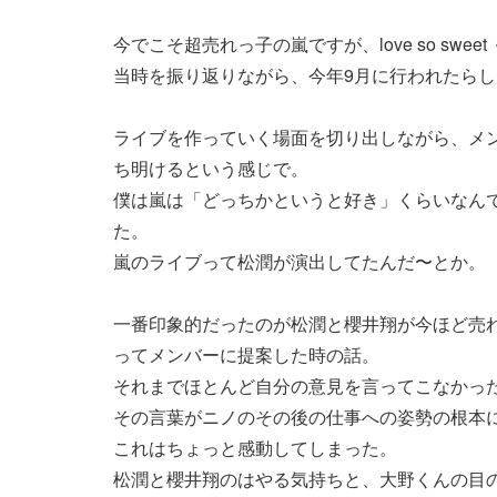
今でこそ超売れっ子の嵐ですが、love so sw
当時を振り返りながら、今年9月に行われたら
ライブを作っていく場面を切り出しながら、メ
ち明けるという感じで。
僕は嵐は「どっちかというと好き」くらいなん
た。
嵐のライブって松潤が演出してたんだ〜とか。
一番印象的だったのが松潤と櫻井翔が今ほど売
ってメンバーに提案した時の話。
それまでほとんど自分の意見を言ってこなかっ
その言葉がニノのその後の仕事への姿勢の根本
これはちょっと感動してしまった。
松潤と櫻井翔のはやる気持ちと、大野くんの目