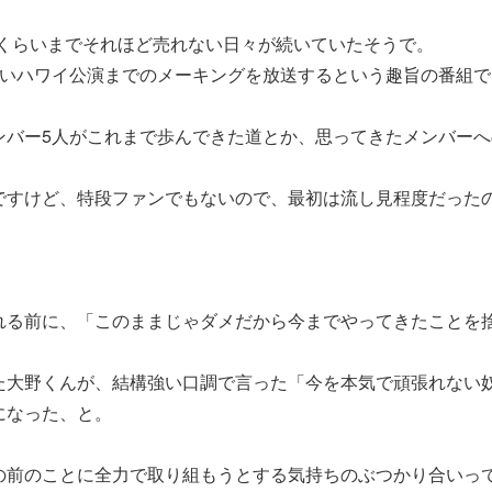
eet くらいまでそれほど売れない日々が続いていたそうで。
しいハワイ公演までのメーキングを放送するという趣旨の番組で
ンバー5人がこれまで歩んできた道とか、思ってきたメンバー
ですけど、特段ファンでもないので、最初は流し見程度だった
れる前に、「このままじゃダメだから今までやってきたことを
た大野くんが、結構強い口調で言った「今を本気で頑張れない
になった、と。
の前のことに全力で取り組もうとする気持ちのぶつかり合いっ