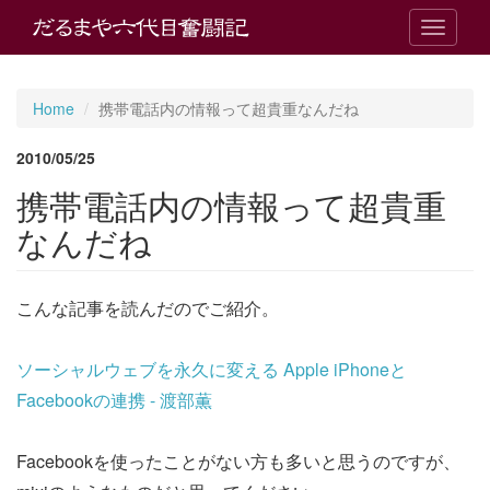
T
o
g
g
Home
携帯電話内の情報って超貴重なんだね
l
e
2010/05/25
n
a
携帯電話内の情報って超貴重
v
i
なんだね
g
a
t
こんな記事を読んだのでご紹介。
i
o
n
ソーシャルウェブを永久に変える Apple iPhoneと
Facebookの連携 - 渡部薫
Facebookを使ったことがない方も多いと思うのですが、