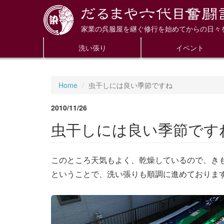
家業の呉服屋を継ぐ修行を始めてからの日々
洗い張り
イベント
Home
虫干しには良い季節ですね
2010/11/26
虫干しには良い季節です
このところ天気もよく、乾燥しているので、き
ということで、洗い張りも順調に進めておりま