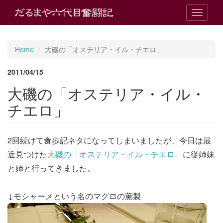
T
o
g
g
Home
大磯の「オステリア・イル・チエロ」
l
e
2011/04/15
n
a
大磯の「オステリア・イル・
v
i
チエロ」
g
a
t
2回続けて食歩記ネタになってしまいましたが、今日は最
i
o
近見つけた
大磯の「オステリア・イル・チエロ」
に従姉妹
n
と姉と行ってきました。
↓モシャーメという名のマグロの薫製