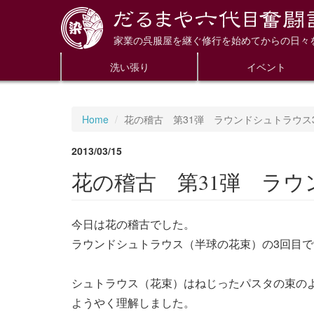
家業の呉服屋を継ぐ修行を始めてからの日々
洗い張り
イベント
Home
花の稽古 第31弾 ラウンドシュトラウス
2013/03/15
花の稽古 第31弾 ラウ
今日は花の稽古でした。
ラウンドシュトラウス（半球の花束）の3回目で
シュトラウス（花束）はねじったパスタの束の
ようやく理解しました。