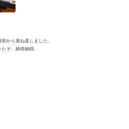
最初から束ね直しました。
きたぞ。納得納得。
。