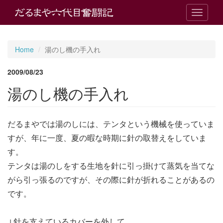
T
o
g
g
Home
湯のし機の手入れ
l
e
2009/08/23
n
a
湯のし機の手入れ
v
i
g
だるまやでは湯のしには、テンタという機械を使っていま
a
t
すが、年に一度、夏の暇な時期に針の取替えをしていま
i
す。
o
n
テンタは湯のしをする生地を針に引っ掛けて蒸気を当てな
がら引っ張るのですが、その際に針が折れることがあるの
です。
↓針を支えているカバーを外して