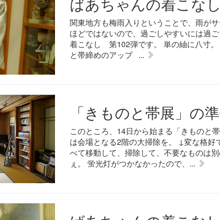
ばあちゃんの着こなし 
関東地方も梅雨入りということで、雨がサ
ほどではないので、過ごしやすいには過ご
着こなし 第102弾です。 単の紬に八寸
と帯締めのアップ ...
「きものと帯展」の準
このところ、14日から始まる「きものと
は会場となる2階の大掃除を。 ↓変な格好
べて移動して、掃除して、不要なものは別
ぇ。 蛍光灯がつかなかったので、...