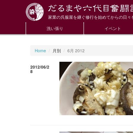
家業の呉服屋を継ぐ修行を始めてからの日々
洗い張り
イベント
Home
月別
6月 2012
2012/06/2
8