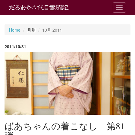
T
o
g
g
Home
月別
10月 2011
l
e
n
2011/10/31
a
v
i
g
a
t
i
o
n
ばあちゃんの着こなし 第81