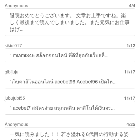
Anonymous
4/4
退院おめでとうございます。 文章お上手ですね。楽
しく最後まで読んでしまいました。また元気にお仕事
はげ...
kikiei017
1/12
" miami345 สล็อตออนไลน์ ที่ดีที่สุดกับเว็บสล็...
gibijuju
11/17
"เว็บคาสิโนออนไลน์ acebet96 Acebet96 เปิดให...
jubujubi55
11/17
" acebet7 สมัครง่าย สนุกเพลิน คาสิโนได้เงินจร...
Anonymous
4/25
一気に読みました！！ 若さ溢れる6代目の行動する姿