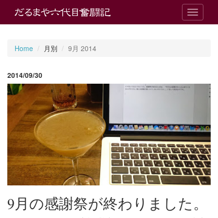
T
o
g
g
Home
月別
9月 2014
l
e
n
2014/09/30
a
v
i
g
a
t
i
o
n
9月の感謝祭が終わりました。