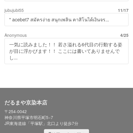
jubujubi55
11/17
" acebet7 สมัครง่าย สนุกเพลิน คาสิโนได้เงินจร...
Anonymous
4/25
一気に読みました！！ 若さ溢れる6代目の行動する姿
が目に浮かびます！！ ここには書いてありませんで
し...
だるまや京染本店
〒254-0042
神奈川県平塚市明石町5−7
JR東海道線「平塚駅」北口より徒歩7分