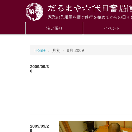
家業の呉服屋を継ぐ修行を始めてからの日々
洗い張り
イベント
Home
月別
9月 2009
2009/09/3
0
2009/09/2
9