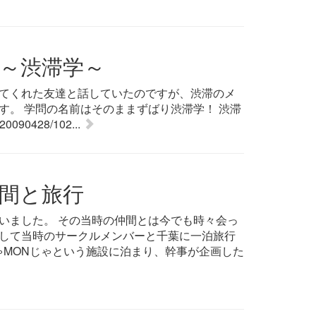
～渋滞学～
てくれた友達と話していたのですが、渋滞のメ
す。 学問の名前はそのままずばり渋滞学！ 渋滞
p/20090428/102...
間と旅行
いました。 その当時の仲間とは今でも時々会っ
して当時のサークルメンバーと千葉に一泊旅行
ゃMONじゃという施設に泊まり、幹事が企画した