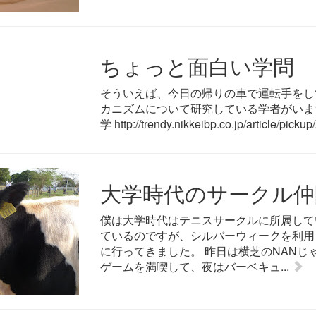
ちょっと面白い学問 
そういえば、今日の帰りの車で運転手をし
カニズムについて研究している学者がいま
学 http://trendy.nikkeibp.co.jp/article/picku
大学時代のサークル仲
僕は大学時代はテニスサークルに所属して
ているのですが、シルバーウィークを利用
に行ってきました。 昨日は横芝のNANじ
ゲームを満喫して、夜はバーベキュ...