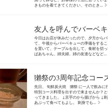
きものを着てきてください、そのとき...
友人を呼んでバーベキ
今日はお店が休みだったので、夕方からバ
て、午後からバーベキューの準備をするこ
を置いて、テーブルを出して、食材を切っ
ばあちゃん、姉夫婦、姉の友達などなど...
獺祭の3周年記念コー
先日、 旬鮮炭火焼 獺祭 に一人で飲みに
特別コース料理を出すので来ませんか？と
ってきました。 ↓京芋のから揚げから ↓
あぶって食べてもよし。 刺身でも...